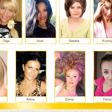
Olga
Asel
Natalia
Kseni
Alena
Elena
Feruz