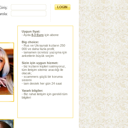
Giriş:
rola:
Uygun fiyat:
- Ayda
8,3 Euro
için abone
Big choice:
- Rus ve Ukraynalı kızların 250
000 ve daha fazla profil;
- tamamen ücretsiz yazışma için
anketlerin büyük seçim
Sizin için uygun hizmet:
- biz kızların kişileri satmıyoruz,
tüm iletişim sitemiz aracılığı ile
olacak;
- scammers güçlü bir koruma
sistemi
- tam destek her gün 24 saat
Yararlı bilgiler:
- Biz rahat iletişim için gerekli tüm
bilgileri