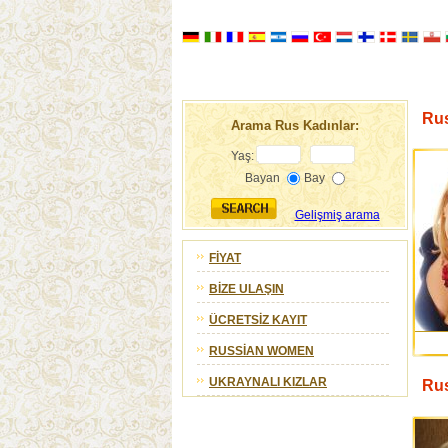
Rus
Arama Rus Kadınlar:
Yaş:
Bayan
Bay
Gelişmiş arama
FIYAT
BIZE ULAŞIN
ÜCRETSIZ KAYIT
RUSSIAN WOMEN
UKRAYNALI KIZLAR
Rus