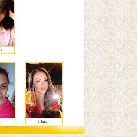
ya
a
Elena