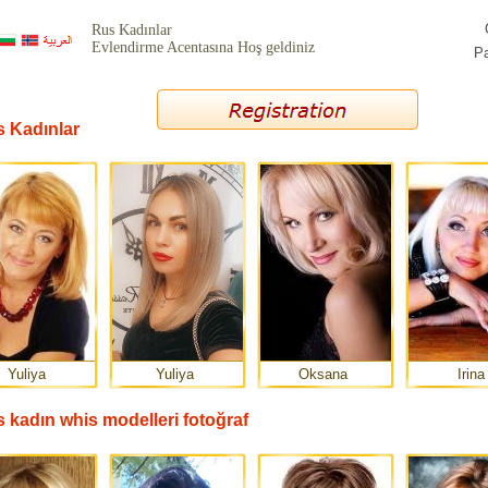
Rus Kadınlar
Evlendirme Acentasına Hoş geldiniz
Pa
 Kadınlar
Yuliya
Yuliya
Oksana
Irina
 kadın whis modelleri fotoğraf